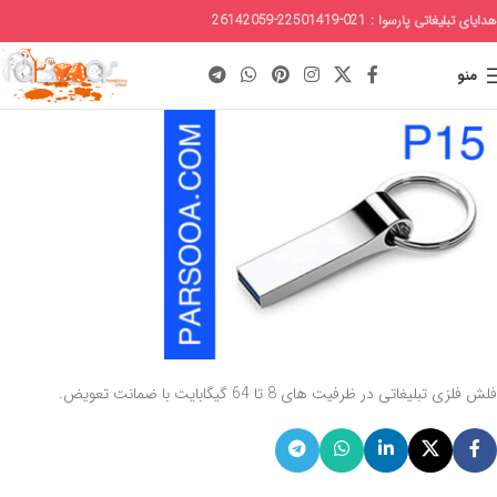
هدایای تبلیغاتی پارسوا : 021-22501419-26142059
منو
فلش فلزی تبلیغاتی در ظرفیت های 8 تا 64 گیگابایت با ضمانت تعویض.