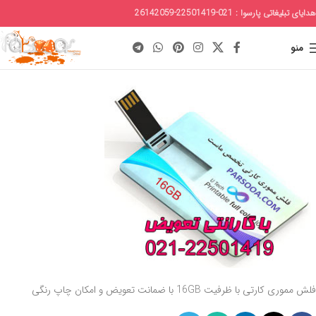
هدایای تبلیغاتی پارسوا : 021-22501419-26142059
منو
فلش مموری کارتی با ظرفیت 16GB با ضمانت تعویض و امکان چاپ رنگی