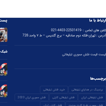
ارتباط با ما
پست 
تلفن های تماس : -22501419-4403-021
آدرس : تهران-فلکه دوم صادقیه – برج گلدیس – ط ۷ واحد 728
شیک ت
لیست قیمت فلش مموری تبلیغاتی
برچسب‌ها
برندینگ در هدایای تبلیغاتی
خرید فلش تبلیغاتی
فلش تبلیغاتی ارزان
فلش تبلیغاتی کارتی
فلش مموری ارزان 2020
فلش مموری طرح کارت ویزیت
فلش کارتی ارزان