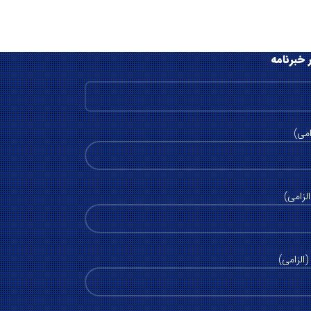
 خبرنامه
امی)
لزامی)
الزامی)