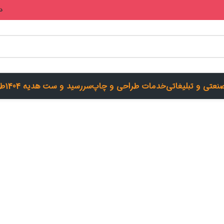
در
صنعتی و تبلیغاتی
خدمات طراحی و چاپ
سررسید و ست هدیه 1404
طر