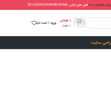
باره ما
تماس با ما
تلفن های تماس :09198161964-22501419-021
۰
تومان
ورود / ثبت نام
0
مورد
احی سایت