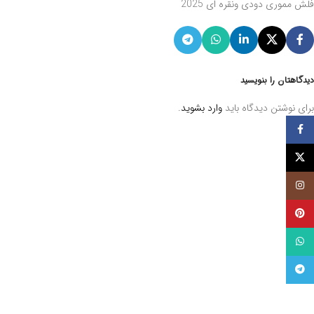
فلش مموری دودی ونقره ای 2025
دیدگاهتان را بنویسید
برای نوشتن دیدگاه باید
وارد بشوید
.
فيسبوک
توئیتر (X)
اینستاگرام
پینترست
واتساپ
تلگرام