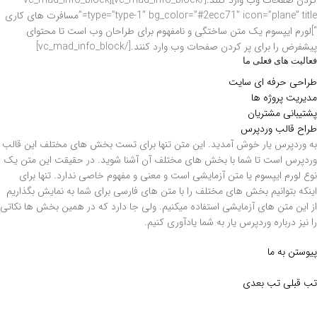
کردن صفحات وب وارد کنند.[/vc_mad_info_block][vc_mad_info_block
type=”type-1″ bg_color=”#2ecc71″ icon=”plane” title=”مسافرت های کاری
“]لورم ایپسوم یک متن ساختگی و نامفهوم برای طراحان وب است تا محتوای
پیشفرض را برای پر کردن صفحات وب وارد کنند.[/vc_mad_info_block]
فعالیت های فعلی ما
طراحی حرفه ای سایت
مدیریت پروژه ها
پشتیبانی مشتریان
طراح قالب وردپرس
به وردپرس یار خوش آمدید. این متن تنها برای تست بخش های مختلف این قالب
وردپرس است تا شما با بخش های مختلف آن آشنا شوید. در حقیقت این متن یک
نوع لورم ایپسوم یا متن آزمایشی است و معنی و مفهوم خاصی ندارد. تنها برای
اینکه بتوانیم بخش های مختلف را با متن های فارسی برای شما به نمایش بگذاریم
از این متن های آزمایشی استفاده میکنیم. ولی جا دارد که در همین بخش ها نکاتی
را نیز درباره وردپرس یار به شما یادآوری کنیم.
پیوستن به ما
تب قبلی
تب بعدی