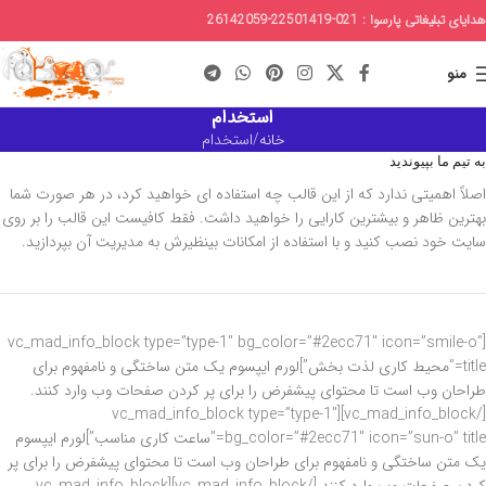
هدایای تبلیغاتی پارسوا : 021-22501419-26142059
منو
استخدام
خانه
استخدام
به تیم ما بپیوندید
اصلاً اهمیتی ندارد که از این قالب چه استفاده ای خواهید کرد، در هر صورت شما
بهترین ظاهر و بیشترین کارایی را خواهید داشت. فقط کافیست این قالب را بر روی
سایت خود نصب کنید و با استفاده از امکانات بینظیرش به مدیریت آن بپردازید.
[vc_mad_info_block type=”type-1″ bg_color=”#2ecc71″ icon=”smile-o”
title=”محیط کاری لذت بخش”]لورم ایپسوم یک متن ساختگی و نامفهوم برای
طراحان وب است تا محتوای پیشفرض را برای پر کردن صفحات وب وارد کنند.
[/vc_mad_info_block][vc_mad_info_block type=”type-1″
bg_color=”#2ecc71″ icon=”sun-o” title=”ساعت کاری مناسب”]لورم ایپسوم
یک متن ساختگی و نامفهوم برای طراحان وب است تا محتوای پیشفرض را برای پر