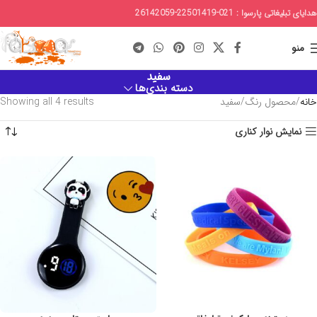
هدایای تبلیغاتی پارسوا : 021-22501419-26142059
منو
سفید
دسته بندی‌ها
خانه
محصول رنگ
سفید
Showing all 4 results
نمایش نوار کناری