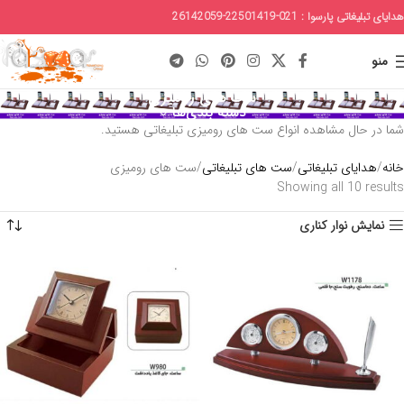
هدایای تبلیغاتی پارسوا : 021-22501419-26142059
منو
ست های رومیزی
دسته بندی‌ها
شما در حال مشاهده انواع ست های رومیزی تبلیغاتی هستید.
خانه
هدایای تبلیغاتی
ست های تبلیغاتی
ست های رومیزی
Showing all 10 results
نمایش نوار کناری