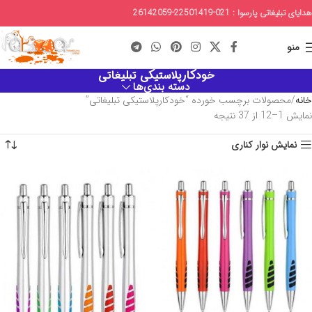
هدایای تبلیغاتی پارسوا : 021-22501419-26142059
منو
خودکارپلاستیکی تبلیغاتی
دسته بندی‌ها
خانه
محصولات برچسب خورده “خودکارپلاستیکی تبلیغاتی”
نمایش 1–12 از 37 نتیجه
نمایش نوار کناری