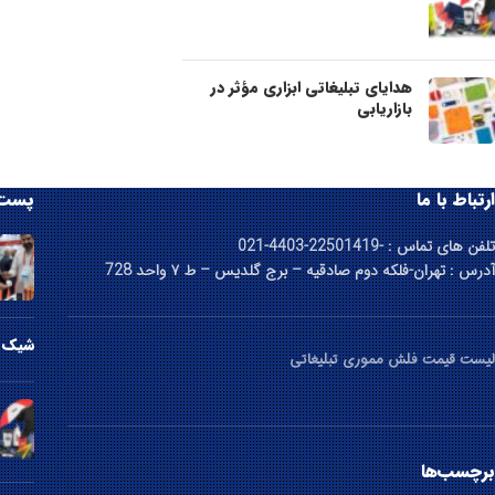
هدایای تبلیغاتی ابزاری مؤثر در
بازاریابی
ارتباط با ما
پست 
تلفن های تماس : -22501419-4403-021
آدرس : تهران-فلکه دوم صادقیه – برج گلدیس – ط ۷ واحد 728
شیک ت
لیست قیمت فلش مموری تبلیغاتی
برچسب‌ها