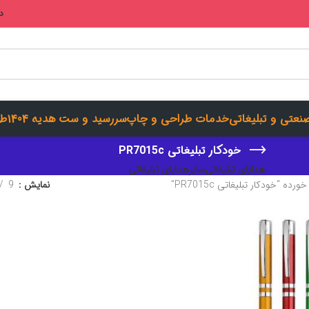
در
صنعتی و تبلیغاتی
خدمات طراحی و چاپ
سررسید و ست هدیه 1404
طر
خودکار تبلیغاتی PR7015c
هدایای تبلیغاتی
سایرهدایای تبلیغاتی
“خودکار تبلیغاتی PR7015c”
نمایش
9