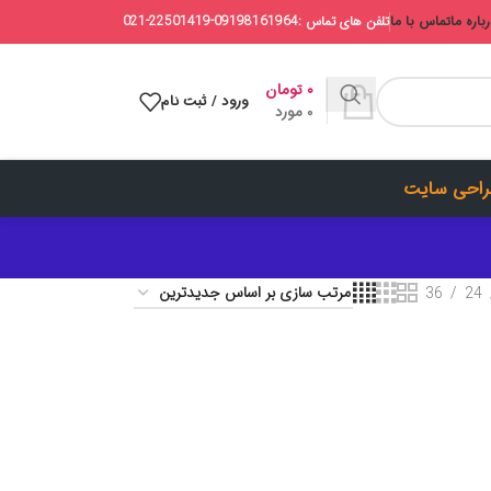
باره ما
تماس با ما
تلفن های تماس :09198161964-22501419-021
۰
تومان
ورود / ثبت نام
0
مورد
احی سایت
36
24