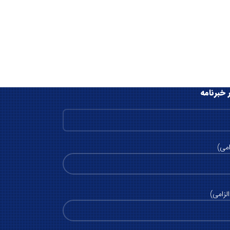
 خبرنامه
امی)
لزامی)