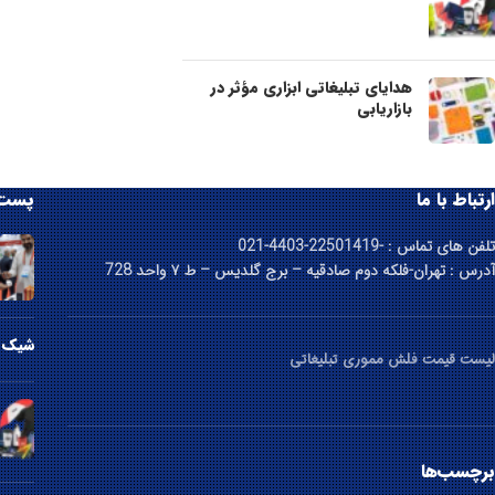
هدایای تبلیغاتی ابزاری مؤثر در
بازاریابی
ارتباط با ما
پست 
تلفن های تماس : -22501419-4403-021
آدرس : تهران-فلکه دوم صادقیه – برج گلدیس – ط ۷ واحد 728
شیک ت
لیست قیمت فلش مموری تبلیغاتی
برچسب‌ها