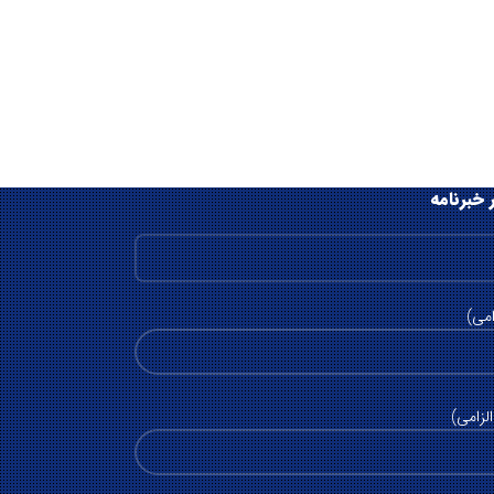
 خبرنامه
امی)
لزامی)