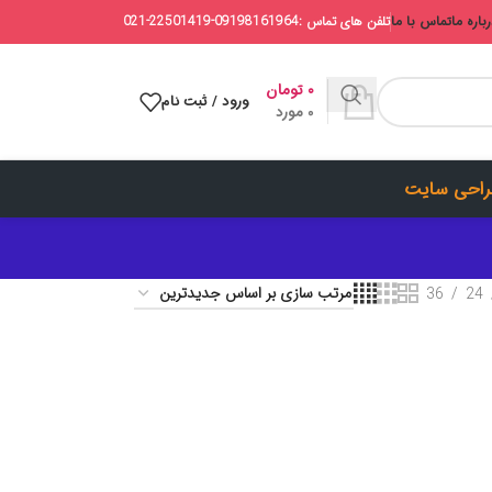
باره ما
تماس با ما
تلفن های تماس :09198161964-22501419-021
۰
تومان
ورود / ثبت نام
0
مورد
احی سایت
36
24