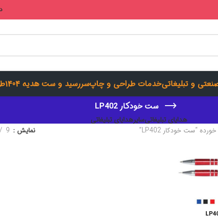
در
صنعتی و تبلیغاتی
خدمات طراحی و چاپ
سررسید و ست هدیه 1404
طر
ست خودکار LP402
هدایای تبلیغاتی
سایرهدایای تبلیغاتی
ه “ست خودکار LP402”
نمایش
9