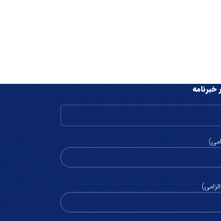
 خبرنامه
امی)
لزامی)