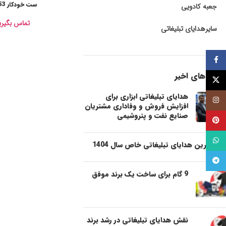
ست خودکار LP353
جعبه کادویی
تماس بگیری
سایرهدایای تبلیغاتی
فيسبوک
پست های اخیر
توئیتر (X)
هدایای تبلیغاتی ابزاری برای
اینستاگرام
افزایش فروش و وفاداری مشتریان
صنایع نفت و پتروشیمی
پینترست
واتساپ
شیک ترین هدایای تبلیغاتی خاص سال 1404
تلگرام
9 گام برای ساخت یک برند موفق
نقش هدایای تبلیغاتی در رشد برند