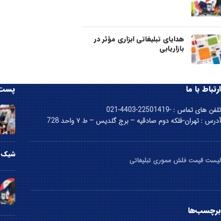
هدایای تبلیغاتی ابزاری مؤثر در
بازاریابی
ارتباط با ما
پست 
تلفن های تماس : -22501419-4403-021
آدرس : تهران-فلکه دوم صادقیه – برج گلدیس – ط ۷ واحد 728
شیک ت
لیست قیمت فلش مموری تبلیغاتی
برچسب‌ها