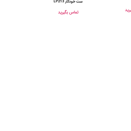
ست خودکار LP213
رید
تماس بگیرید