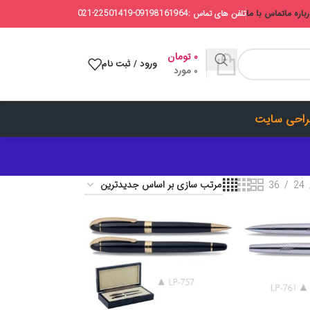
باره ما
تماس با ما
تلفن های تماس :09198161964-22501419-021
۰
تومان
ورود / ثبت نام
0
مورد
احی سایت
36
24