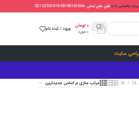
باره ما
تماس با ما
تلفن های تماس :09198161964-22501419-021
۰
تومان
ورود / ثبت نام
0
مورد
احی سایت
36
24