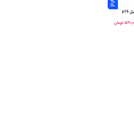
p15
۵۳۰,
تومان