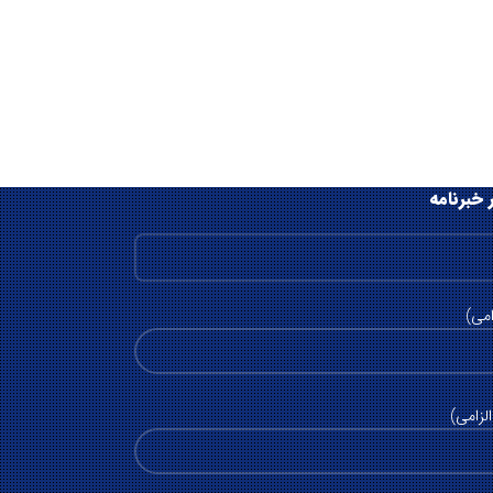
 خبرنامه
امی)
لزامی)