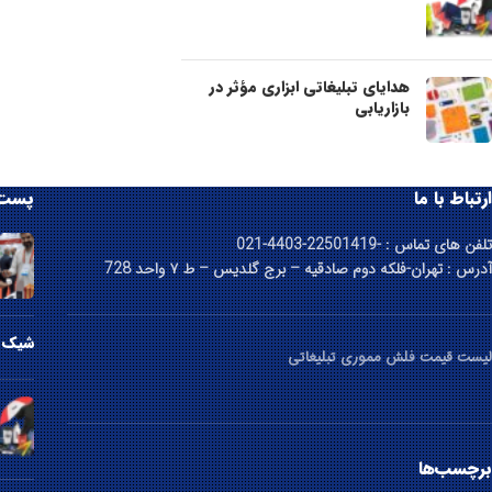
هدایای تبلیغاتی ابزاری مؤثر در
بازاریابی
ارتباط با ما
پست 
تلفن های تماس : -22501419-4403-021
آدرس : تهران-فلکه دوم صادقیه – برج گلدیس – ط ۷ واحد 728
شیک ت
لیست قیمت فلش مموری تبلیغاتی
برچسب‌ها