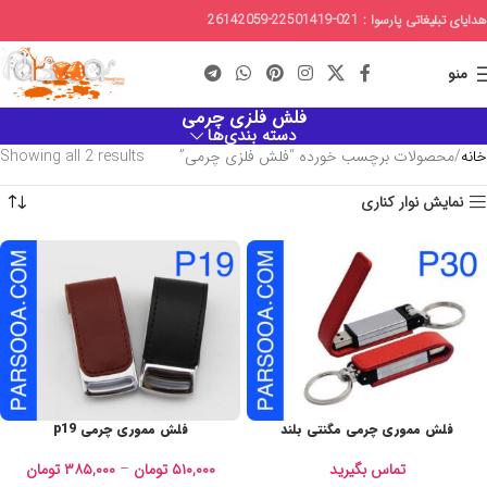
هدایای تبلیغاتی پارسوا : 021-22501419-26142059
منو
فلش فلزی چرمی
دسته بندی‌ها
خانه
محصولات برچسب خورده “فلش فلزی چرمی”
Showing all 2 results
نمایش نوار کناری
فلش مموری چرمی مگنتی بلند
فلش مموری چرمی p19
تماس بگیرید
۵۱۰,۰۰۰
تومان
–
۳۸۵,۰۰۰
تومان