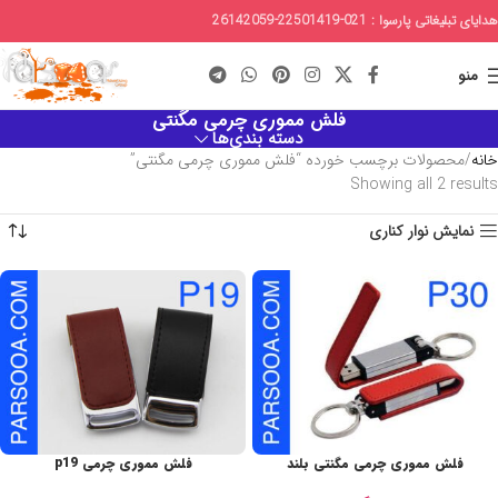
هدایای تبلیغاتی پارسوا : 021-22501419-26142059
منو
فلش مموری چرمی مگنتی
دسته بندی‌ها
خانه
محصولات برچسب خورده “فلش مموری چرمی مگنتی”
Showing all 2 results
نمایش نوار کناری
فلش مموری چرمی مگنتی بلند
فلش مموری چرمی p19