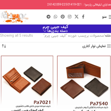
هدایای تبلیغاتی پارسوا : 021-22501419-26142059
منو
کیف جیبی چرم
دسته بندی‌ها
خانه
محصولات برچسب خورده “کیف جیبی چرم”
Showing all 5 results
نمایش نوار کناری
کیف کوچک جیبی کشویی