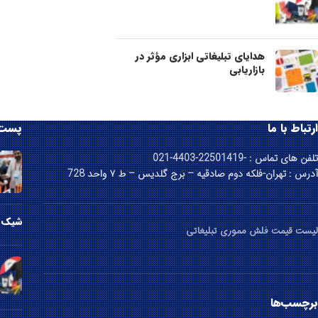
هدایای تبلیغاتی ابزاری مؤثر در
بازاریابی
ارتباط با ما
پست 
تلفن های تماس : -22501419-4403-021
آدرس : تهران-فلکه دوم صادقیه – برج گلدیس – ط ۷ واحد 728
شیک ت
لیست قیمت فلش مموری تبلیغاتی
برچسب‌ها