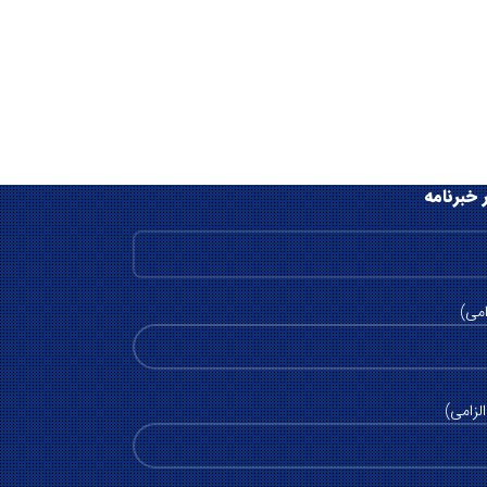
 خبرنامه
امی)
لزامی)