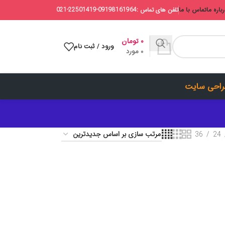
باره ما
تماس با ما
تلفن های تماس :09198161964-22501419-021
۰
تومان
ورود / ثبت نام
0
مورد
احی سایت
36
24