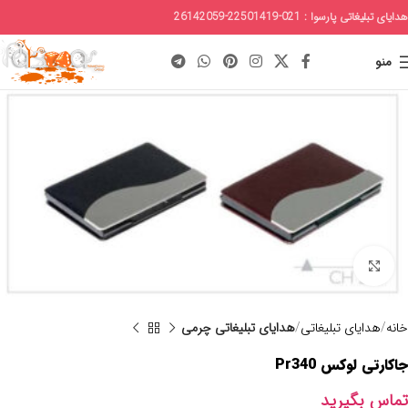
هدایای تبلیغاتی پارسوا : 021-22501419-26142059
منو
برای بزرگنمایی کلیک کنید
خانه
هدایای تبلیغاتی
هدایای تبلیغاتی چرمی
جاکارتی لوکس Pr340
تماس بگیرید