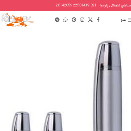
هدایای تبلیغاتی پارسوا : 021-22501419-26142059
منو