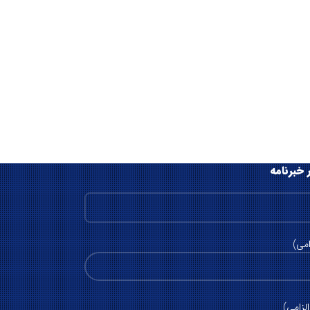
 خبرنامه
امی)
لزامی)