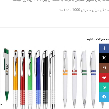
حداقل میزان سفارش 1000 عدد است.
محصولات مشابه
فيسبوک
توئیتر (X)
اینستاگرام
پینترست
واتساپ
تلگرام
خود