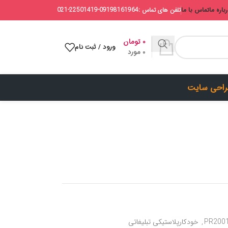
باره ما
تماس با ما
تلفن های تماس :09198161964-22501419-021
۰
تومان
ورود / ثبت نام
0
مورد
احی سایت
,
خودکارپلاستیکی تبلیغاتی