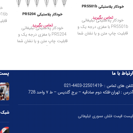
خودکار پلاستیکی PR5501b
خو
خودکار پلاستیکی PR5204
تماس بگیرید
خودکار پلاستیکی تبلیغاتی
قابل
تماس بگیرید
PR5501b با مغزی درجه یک و
خودکار پلاستیکی تبلیغاتی
قابلیت چاپ متن و یا نشان شما
PR5204 با مغزی درجه یک و
برای آن در بسته
قابلیت چاپ متن و یا نشان شما
برای آن در بسته
ارتباط با ما
پست 
تلفن های تماس : -22501419-4403-021
آدرس : تهران-فلکه دوم صادقیه – برج گلدیس – ط ۷ واحد 728
شیک ت
لیست قیمت فلش مموری تبلیغاتی