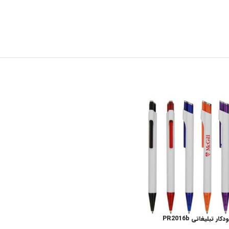
کار تبلیغاتی PR2016b