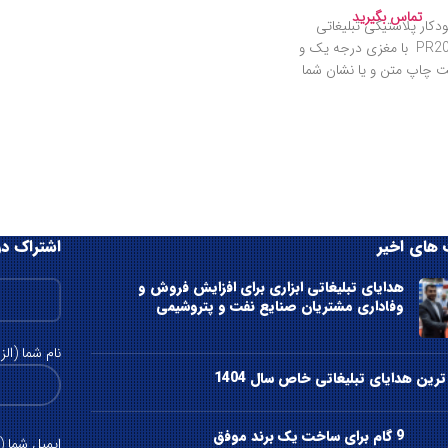
تماس بگیرید
دکار پلاستیکی تبلیغاتی
PR2016b با مغزی درجه یک و
یت چاپ متن و یا نشان شما
برای آن در بسته
های اخیر
اشتراک در
هدایای تبلیغاتی ابزاری برای افزایش فروش و
وفاداری مشتریان صنایع نفت و پتروشیمی
نام شما (الز
رین هدایای تبلیغاتی خاص سال 1404
9 گام برای ساخت یک برند موفق
ایمیل شما (ا