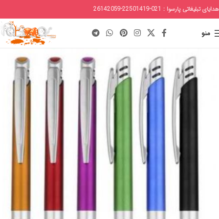
هدایای تبلیغاتی پارسوا : 021-22501419-26142059
منو