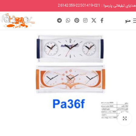
هدایای تبلیغاتی پارسوا : 021-22501419-26142059
منو
برای بزرگنمایی کلیک کنید