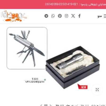
هدایای تبلیغاتی پارسوا : 021-22501419-26142059
منو
برای بزرگنمایی کلیک کنید