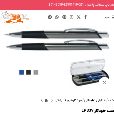
هدایای تبلیغاتی پارسوا : 021-22501419-26142059
منو
برای بزرگنمایی کلیک کنید
خانه
هدایای تبلیغاتی
خودکارهای تبلیغاتی
ست خودکار LP339