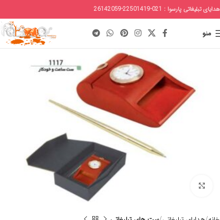
هدایای تبلیغاتی پارسوا : 021-22501419-26142059
منو
برای بزرگنمایی کلیک کنید
خانه
هدایای تبلیغاتی
ست های تبلیغاتی