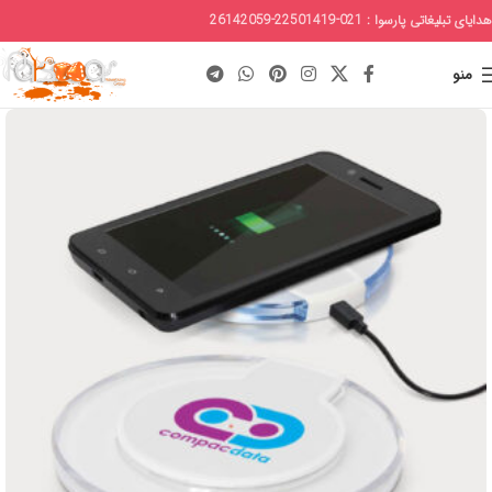
هدایای تبلیغاتی پارسوا : 021-22501419-26142059
منو