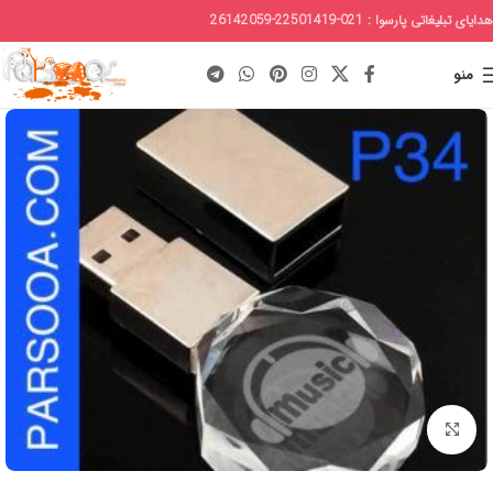
هدایای تبلیغاتی پارسوا : 021-22501419-26142059
منو
برای بزرگنمایی کلیک کنید