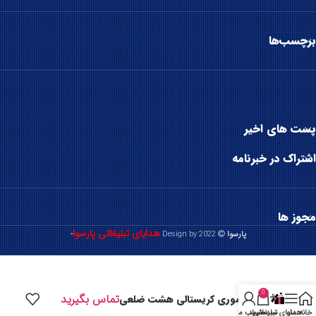
برچسب‌ها
پست های اخیر
اشتراک در خبرنامه
مجوز ها
هدایای تبلیغاتی پارسوا
پارسوا
2022 Design by
-
0
تماس بگیرید
فلش مموری کریستالی هشت ضلعی
خانه
منو
هدایای تبلیغاتی
سبد خرید
حساب من