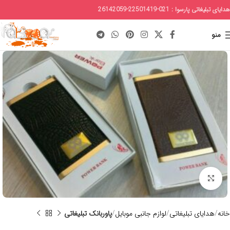
هدایای تبلیغاتی پارسوا : 021-22501419-26142059
منو
برای بزرگنمایی کلیک کنید
خانه
هدایای تبلیغاتی
لوازم جانبی موبایل
پاوربانک تبلیغاتی