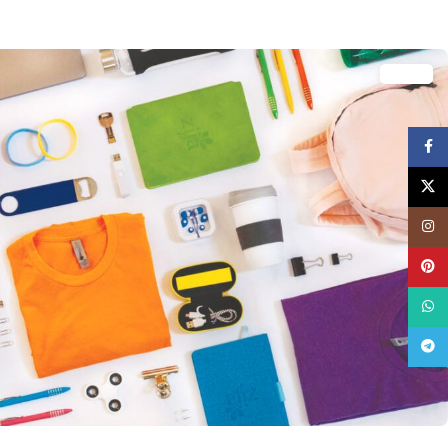
فيسبوک
توئیتر (X)
اینستاگرام
پینترست
واتساپ
تلگرام