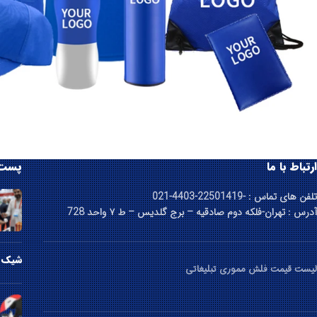
ارتباط با ما
پست 
تلفن های تماس : -22501419-4403-021
آدرس : تهران-فلکه دوم صادقیه – برج گلدیس – ط ۷ واحد 728
شیک ت
لیست قیمت فلش مموری تبلیغاتی