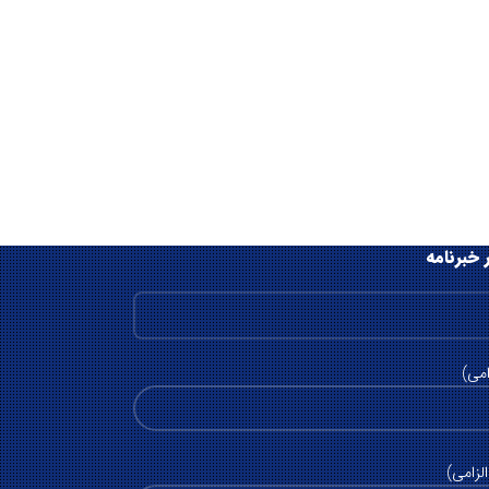
 خبرنامه
امی)
لزامی)