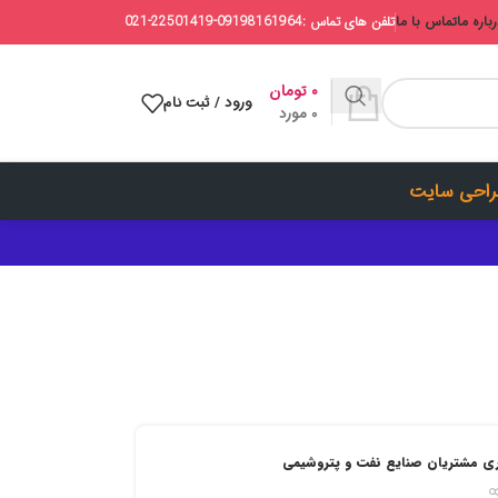
باره ما
تماس با ما
تلفن های تماس :09198161964-22501419-021
۰
تومان
ورود / ثبت نام
0
مورد
احی سایت
اری مشتریان صنایع نفت و پتروشیمی