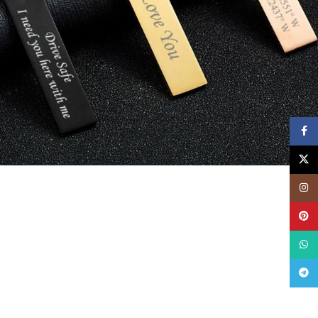
فيسبوک
توئیتر (X)
اینستاگرام
پینترست
واتساپ
تلگرام