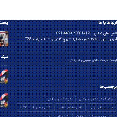
ارتباط با ما
پست 
تلفن های تماس : -22501419-4403-021
آدرس : تهران-فلکه دوم صادقیه – برج گلدیس – ط ۷ واحد 728
شیک ت
لیست قیمت فلش مموری تبلیغاتی
برچسب‌ها
برندینگ در هدایای تبلیغاتی
خرید فلش تبلیغاتی
فلش تبلیغاتی ارزان
فلش تبلیغاتی کارتی
فلش مموری ارزان 2020
فلش مموری طرح کارت ویزیت
فلش کارتی ارزان