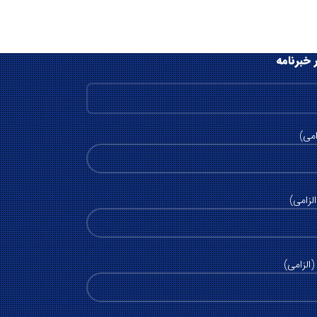
 خبرنامه
امی)
لزامی)
الزامی)