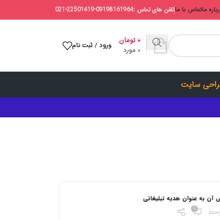
باره ما
تماس با ما
تلفن های تماس :09198161964-22501419-021
۰
تومان
ورود / ثبت نام
0
مورد
احی سایت
 آن به عنوان هدیه تبلیغاتی
0
وسط