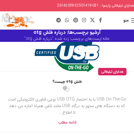
هدایای تبلیغاتی پارسوا : 021-22501419-26142059
منو
آرشیو برچسب‌ها: درباره فلش otg
خانه
پست‌های برچسب زده شده "درباره فلش otg"
هدایای تبلیغاتی
فلش otg چیست؟
0
USB On-The-Go یا به اختصار USB OTG نوعی فناوری الکترونیکی است
که به دستگاه های مجهز به درگاه USB مانند تلفن همراه اجازه می دهد
تا اطلاع...
ادامه مطلب