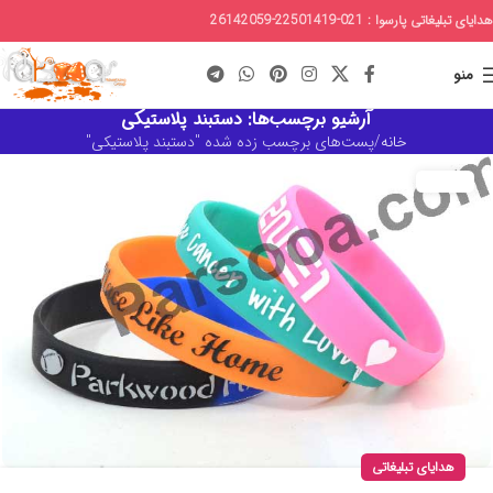
هدایای تبلیغاتی پارسوا : 021-22501419-26142059
منو
آرشیو برچسب‌ها: دستبند پلاستیکی
خانه
پست‌های برچسب زده شده "دستبند پلاستیکی"
هدایای تبلیغاتی