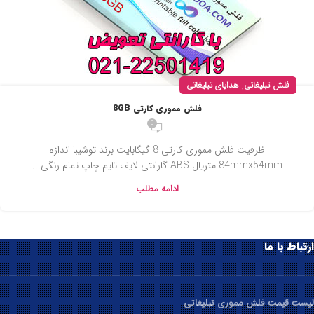
,
فلش تبلیغاتی
هدایای تبلیغاتی
فلش مموری کارتی 8GB
0
ظرفیت فلش مموری کارتی 8 گیگابایت برند توشیبا اندازه
84mmx54mm متریال ABS گارانتی لایف تایم چاپ تمام رنگی...
ادامه مطلب
ارتباط با ما
لیست قیمت فلش مموری تبلیغاتی