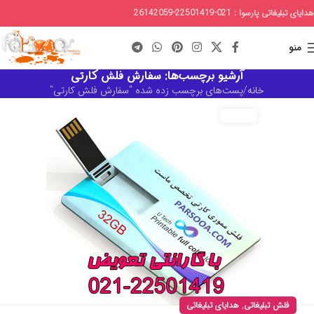
هدایای تبلیغاتی پارسوا : 021-22501419-26142059
منو
آرشیو برچسب‌ها: سفارش فلش کارتی
خانه
پست‌های برچسب زده شده "سفارش فلش کارتی"
,
فلش تبلیغاتی
هدایای تبلیغاتی