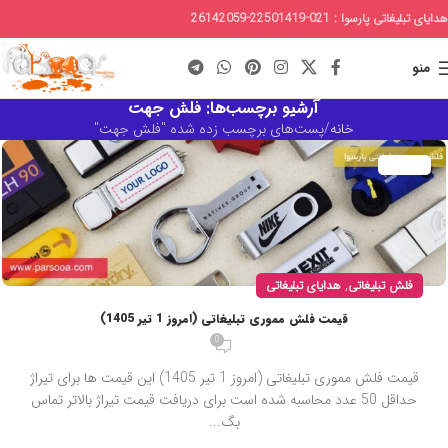
هدایای تبلیغاتی پارسوا : 021-22501419-26142059
منو
آرشیو برچسب‌ها: فلش جهت
خانه
پست‌های برچسب زده شده "فلش جهت"
,
فلش تبلیغاتی
هدایای تبلیغاتی
قیمت فلش مموری تبلیغاتی (امروز 1 تیر 1405)
0
قیمت فلش مموری تبلیغاتی (امروز 1 تیر 1405) این قیمت ها برای تیراژ
حداقل 50 عدد محاسبه شده است برای دریافت قیمت تیراژ بالاتر تماس
بگ...