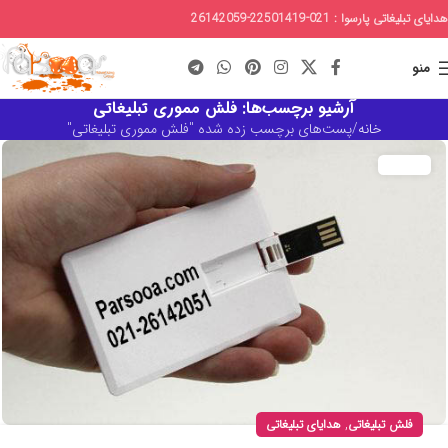
هدایای تبلیغاتی پارسوا : 021-22501419-26142059
منو
آرشیو برچسب‌ها: فلش مموری تبلیغاتی
خانه
پست‌های برچسب زده شده "فلش مموری تبلیغاتی"
,
فلش تبلیغاتی
هدایای تبلیغاتی