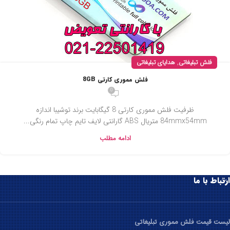
,
فلش تبلیغاتی
هدایای تبلیغاتی
فلش مموری کارتی 8GB
0
ظرفیت فلش مموری کارتی 8 گیگابایت برند توشیبا اندازه
84mmx54mm متریال ABS گارانتی لایف تایم چاپ تمام رنگی...
ادامه مطلب
ارتباط با ما
لیست قیمت فلش مموری تبلیغاتی