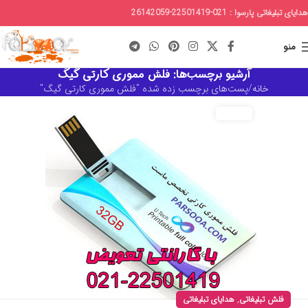
هدایای تبلیغاتی پارسوا : 021-22501419-26142059
منو
آرشیو برچسب‌ها: فلش مموری کارتی گیگ
خانه
پست‌های برچسب زده شده "فلش مموری کارتی گیگ"
,
فلش تبلیغاتی
هدایای تبلیغاتی