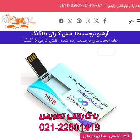
هدایای تبلیغاتی پارسوا : 021-22501419-26142059
منو
آرشیو برچسب‌ها: فلش کارتی 16گیگ
خانه
پست‌های برچسب زده شده "فلش کارتی 16گیگ"
,
فلش تبلیغاتی
هدایای تبلیغاتی