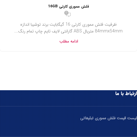
فلش مموری کارتی 16GB
0
ظرفیت فلش مموری کارتی 16 گیگابایت برند توشیبا اندازه
84mmx54mm متریال ABS گارانتی لایف تایم چاپ تمام رنگ...
ادامه مطلب
ارتباط با ما
لیست قیمت فلش مموری تبلیغاتی