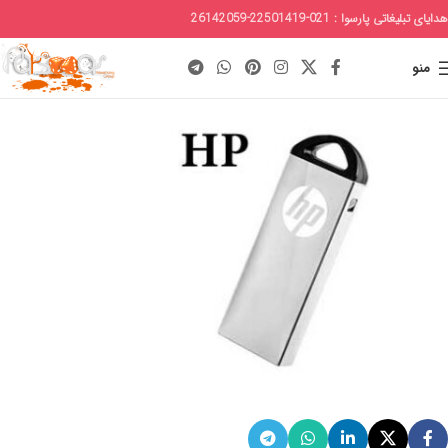
هدایای تبلیغاتی پارسوا : 021-22501419-26142059
منو