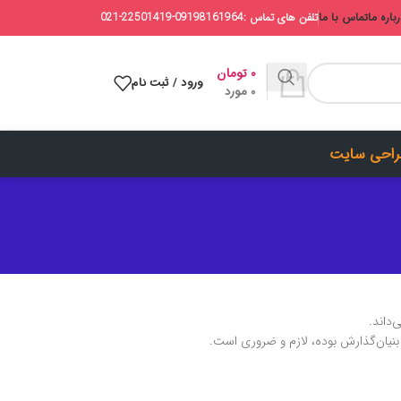
باره ما
تماس با ما
تلفن های تماس :09198161964-22501419-021
۰
تومان
ورود / ثبت نام
0
مورد
احی سایت
نیان‌گذارش بوده، لازم و ضروری است.