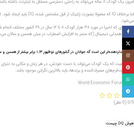
امروز، یک کودک ۸ ساله می‌تواند به راحتی دسترسی مستقل به اینترنت داشته باشد.
اما برخلاف IQ که معمول
می‌شود.
مطالعه‌ای که اخیرا در مورد ۸
فيسبوک
کاهش همدلی دیجیتال (که منجر به افزایش اضطراب در میان همسن و سالان می‌ش
آنلاین.
توئیتر (X)
نکته هشداردهنده‌تر این است که جوانان در کشورهای نوظهور ۳/ ۱ برابر بیشتر از همسن و سالان خود در کشورهای توسعه‌یافته از نظر دیجیتالی، در معرض این تهدیدها هستند.
اینستاگرام
این واقعیت که یک کودک می‌تواند با دست خودش، در هر زمان و مکانی به دنیای آنلا
پینترست
حتی پلت‌فرم‌های مصرف‌کننده و برندها، باید بالاترین نگرانی موجود باشد.
واتساپ
منبع: World Economic Forum
تلگرام
0/5
(0 نظر)
هوش DQ چیست