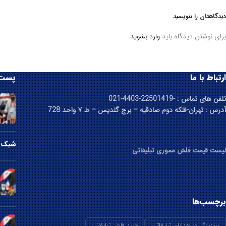
دیدگاهتان را بنویسید
برای نوشتن دیدگاه باید
وارد بشوید
.
ارتباط با ما
پست 
تلفن های تماس : -22501419-4403-021
آدرس : تهران-فلکه دوم صادقیه – برج گلدیس – ط ۷ واحد 728
شیک ت
لیست قیمت فلش مموری تبلیغاتی
برچسب‌ها
برندینگ در هدایای تبلیغاتی
خرید فلش تبلیغاتی