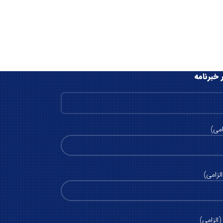
 خبرنامه
امی)
لزامی)
الزامی)