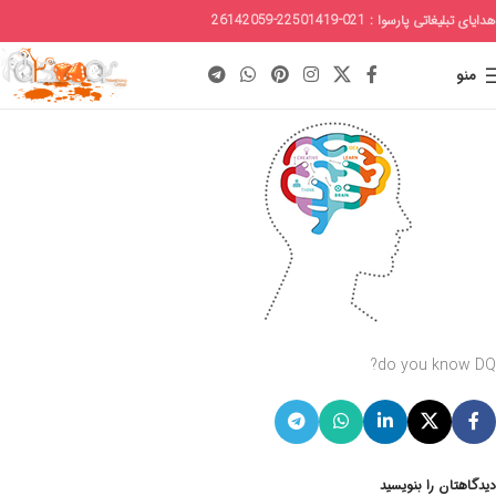
هدایای تبلیغاتی پارسوا : 021-22501419-26142059
منو
do you know DQ?
دیدگاهتان را بنویسید