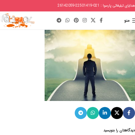
هدایای تبلیغاتی پارسوا : 021-22501419-26142059
منو
دیدگاهتان را بنویسید