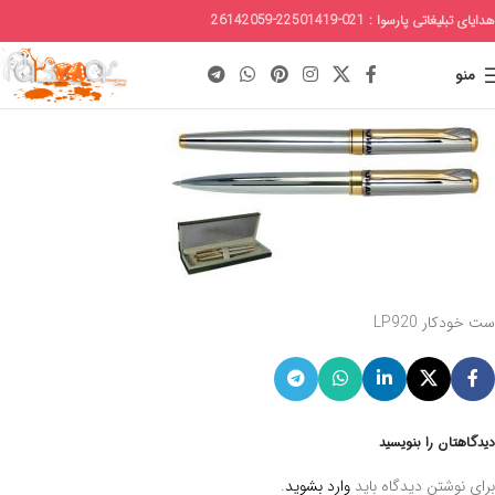
هدایای تبلیغاتی پارسوا : 021-22501419-26142059
منو
ست خودکار LP920
دیدگاهتان را بنویسید
برای نوشتن دیدگاه باید
وارد بشوید
.