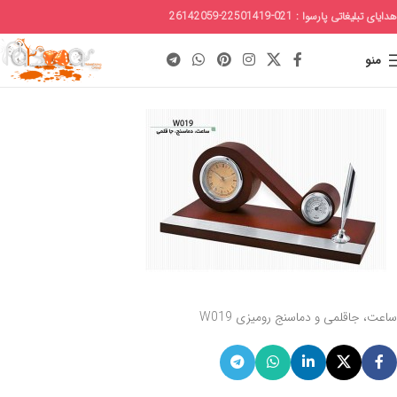
هدایای تبلیغاتی پارسوا : 021-22501419-26142059
منو
ساعت، جاقلمی و دماسنج رومیزی W019