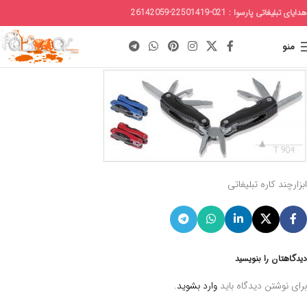
هدایای تبلیغاتی پارسوا : 021-22501419-26142059
منو
ابزارچند کاره تبلیغاتی
دیدگاهتان را بنویسید
برای نوشتن دیدگاه باید
وارد بشوید
.