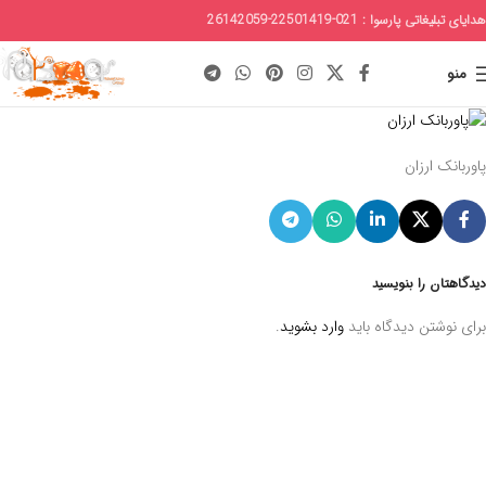
هدایای تبلیغاتی پارسوا : 021-22501419-26142059
منو
پاوربانک ارزان
دیدگاهتان را بنویسید
برای نوشتن دیدگاه باید
وارد بشوید
.