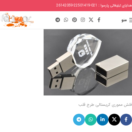
هدایای تبلیغاتی پارسوا : 021-22501419-26142059
منو
فلش مموری کریستالی طرح قلب