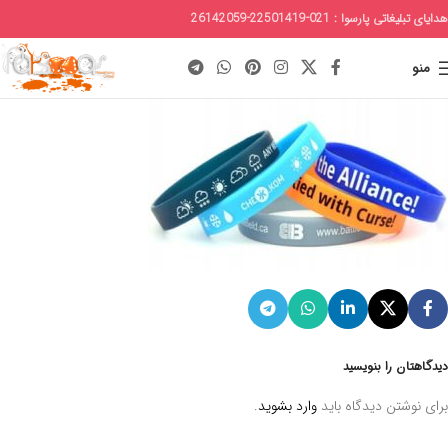
هدایای تبلیغاتی پارسوا : 021-22501419-26142059
منو
دیدگاهتان را بنویسید
برای نوشتن دیدگاه باید
وارد بشوید
.