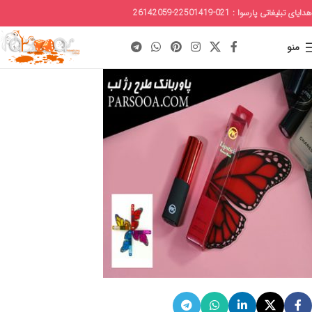
هدایای تبلیغاتی پارسوا : 021-22501419-26142059
منو