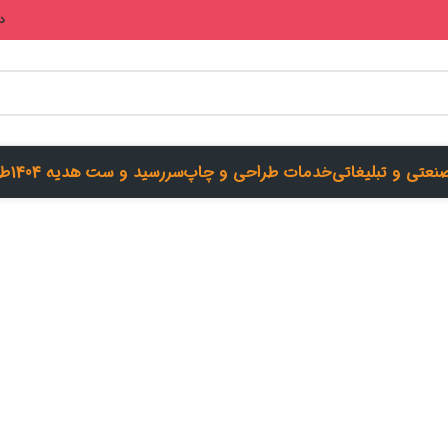
در
صنعتی و تبلیغاتی
خدمات طراحی و چاپ
سررسید و ست هدیه 1404
طر