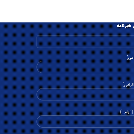
 خبرنامه
امی)
لزامی)
الزامی)