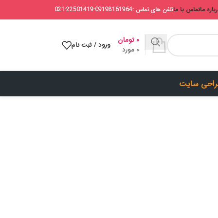
باره ما
تماس با ما
تلفن های تماس :09198161964-22501419-021
۰
تومان
ورود / ثبت نام
0
مورد
احی سایت