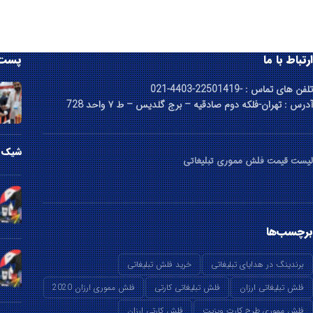
ارتباط با ما
پست 
تلفن های تماس : -22501419-4403-021
آدرس : تهران-فلکه دوم صادقیه – برج گلدیس – ط ۷ واحد 728
شیک ت
لیست قیمت فلش مموری تبلیغاتی
برچسب‌ها
برندینگ در هدایای تبلیغاتی
خرید فلش تبلیغاتی
فلش تبلیغاتی ارزان
فلش تبلیغاتی کارتی
فلش مموری ارزان 2020
فلش مموری طرح کارت ویزیت
فلش کارتی ارزان