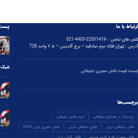
ارتباط با ما
پست 
تلفن های تماس : -22501419-4403-021
آدرس : تهران-فلکه دوم صادقیه – برج گلدیس – ط ۷ واحد 728
شیک ت
لیست قیمت فلش مموری تبلیغاتی
برچسب‌ها
برندینگ در هدایای تبلیغاتی
خرید فلش تبلیغاتی
فلش تبلیغاتی ارزان
فلش تبلیغاتی کارتی
فلش مموری ارزان 2020
فلش مموری طرح کارت ویزیت
فلش کارتی ارزان