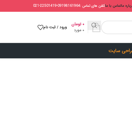
باره ما
تماس با ما
تلفن های تماس :09198161964-22501419-021
۰
تومان
ورود / ثبت نام
0
مورد
احی سایت