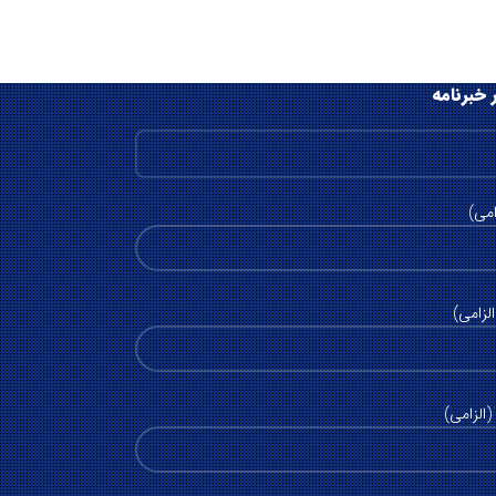
 خبرنامه
امی)
لزامی)
الزامی)