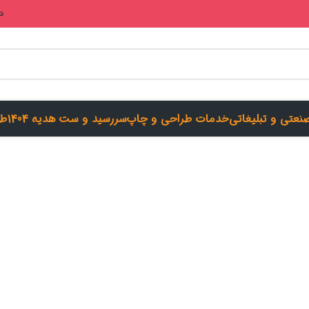
در
صنعتی و تبلیغاتی
خدمات طراحی و چاپ
سررسید و ست هدیه 1404
طر