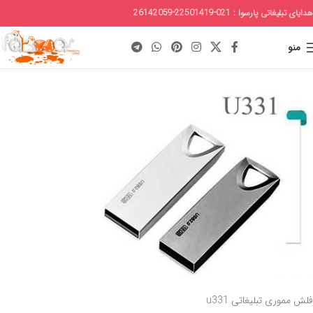
هدایای تبلیغاتی پارسوا : 021-22501419-26142059
منو
فلش مموری تبلیغاتی u331