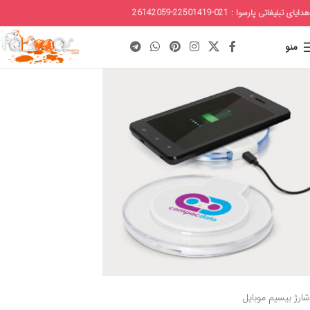
هدایای تبلیغاتی پارسوا : 021-22501419-26142059
منو
شارژ بیسیم موبایل